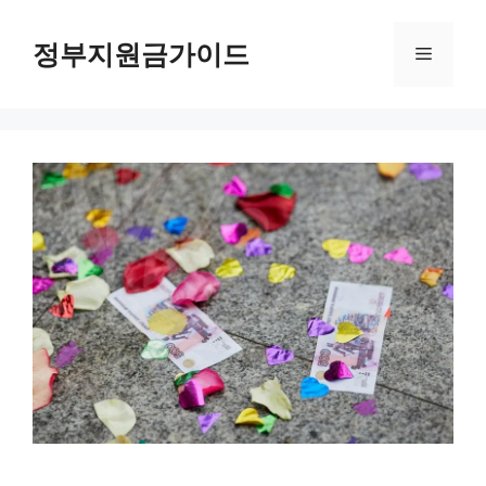
컨
텐
정부지원금가이드
메
츠
로
뉴
건
너
뛰
기