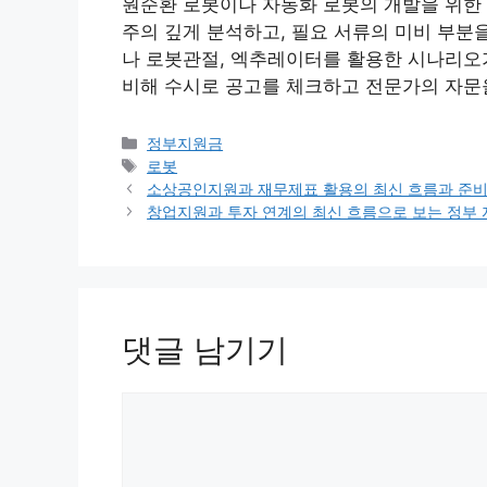
원순환 로봇이나 자동화 로봇의 개발을 위한 
주의 깊게 분석하고, 필요 서류의 미비 부분을
나 로봇관절, 엑추레이터를 활용한 시나리오가
비해 수시로 공고를 체크하고 전문가의 자문
카
정부지원금
테
태
로봇
고
그
소상공인지원과 재무제표 활용의 최신 흐름과 준
리
창업지원과 투자 연계의 최신 흐름으로 보는 정부 
댓글 남기기
댓
글