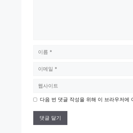
이
름
이
메
일
웹
사
이
다음 번 댓글 작성을 위해 이 브라우저에 
트