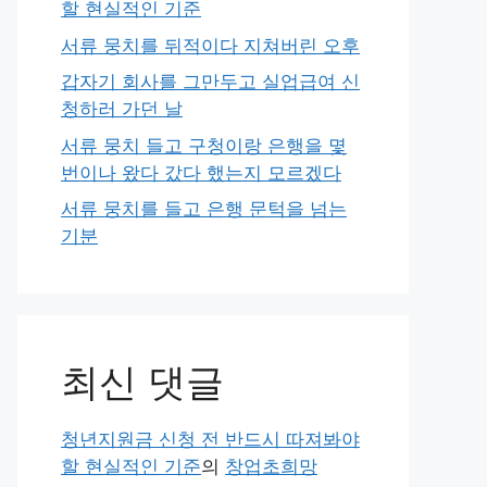
할 현실적인 기준
서류 뭉치를 뒤적이다 지쳐버린 오후
갑자기 회사를 그만두고 실업급여 신
청하러 가던 날
서류 뭉치 들고 구청이랑 은행을 몇
번이나 왔다 갔다 했는지 모르겠다
서류 뭉치를 들고 은행 문턱을 넘는
기분
최신 댓글
청년지원금 신청 전 반드시 따져봐야
할 현실적인 기준
의
창업초희망