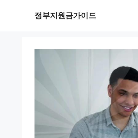
컨
텐
정부지원금가이드
츠
로
건
너
뛰
기