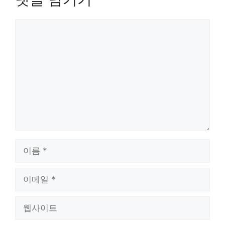
댓
글
이
름
이
메
일
웹
사