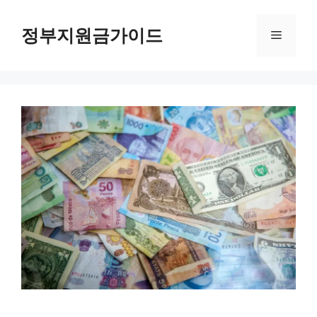
컨
텐
정부지원금가이드
메
츠
로
뉴
건
너
뛰
기