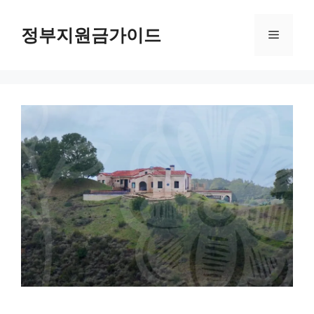
컨
텐
정부지원금가이드
메
츠
로
뉴
건
너
뛰
기