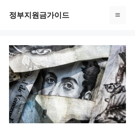
컨
텐
정부지원금가이드
메
츠
로
뉴
건
너
뛰
기