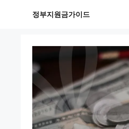
컨
텐
정부지원금가이드
츠
로
건
너
뛰
기