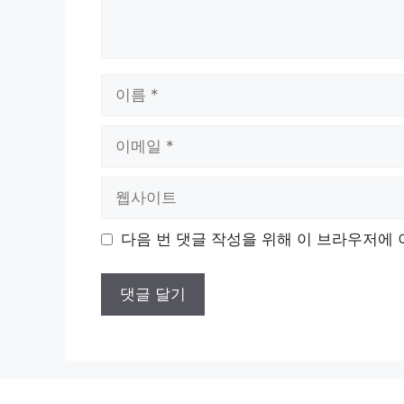
이
름
이
메
일
웹
사
이
다음 번 댓글 작성을 위해 이 브라우저에 
트