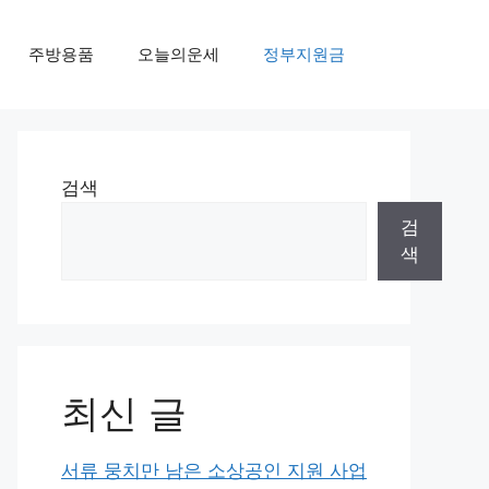
주방용품
오늘의운세
정부지원금
검색
검
색
최신 글
서류 뭉치만 남은 소상공인 지원 사업