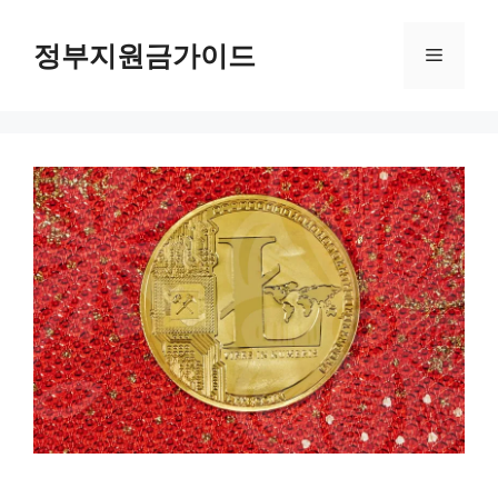
컨
텐
정부지원금가이드
메
츠
로
뉴
건
너
뛰
기