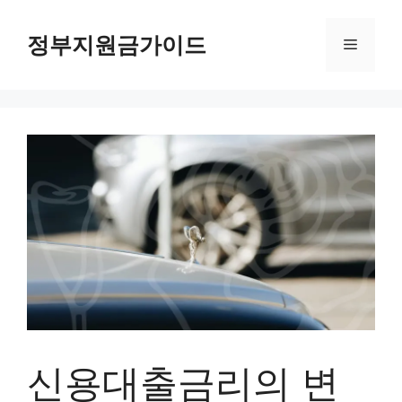
컨
텐
정부지원금가이드
메
츠
로
뉴
건
너
뛰
기
신용대출금리의 변