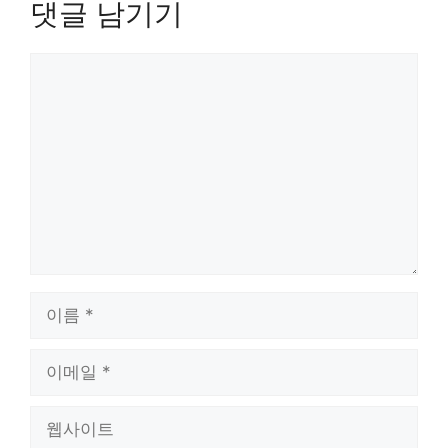
댓글 남기기
댓
글
이
름
이
메
일
웹
사