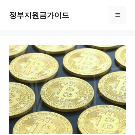
컨
텐
정부지원금가이드
메
츠
로
뉴
건
너
뛰
기