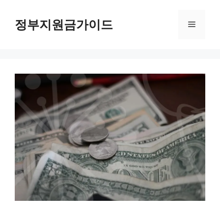
컨
텐
정부지원금가이드
메
츠
로
뉴
건
너
뛰
기