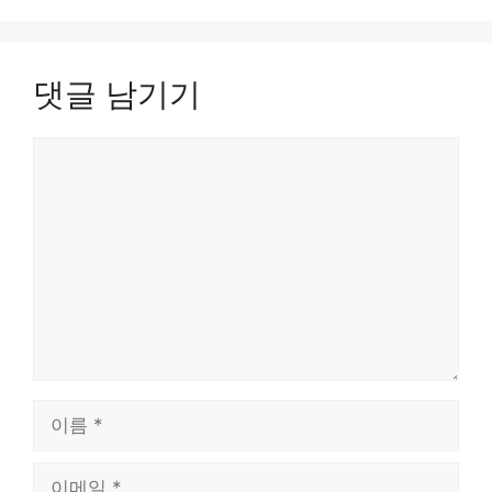
댓글 남기기
댓
글
이
름
이