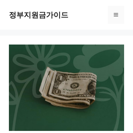
컨
텐
정부지원금가이드
메
츠
로
뉴
건
너
뛰
기