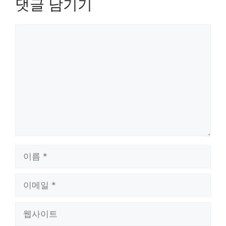
댓글 남기기
댓
글
이
름
이
메
일
웹
사