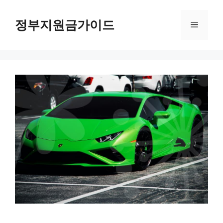
컨
텐
정부지원금가이드
메
츠
로
뉴
건
너
뛰
기