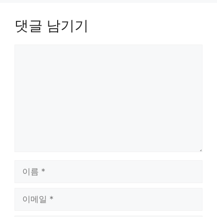
댓글 남기기
댓
글
이
름
이
메