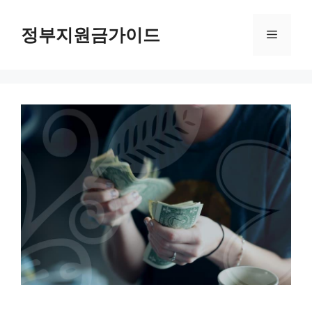
컨
텐
정부지원금가이드
메
츠
로
뉴
건
너
뛰
기