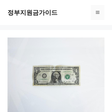
컨
텐
정부지원금가이드
메
츠
로
뉴
건
너
뛰
기