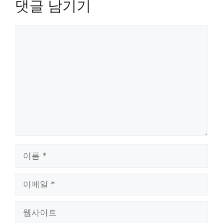
댓글 남기기
댓
글
이
름
이
메
일
웹
사