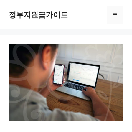
컨
텐
정부지원금가이드
메
츠
로
뉴
건
너
뛰
기