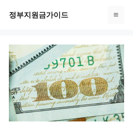
컨
텐
정부지원금가이드
메
츠
로
뉴
건
너
뛰
기