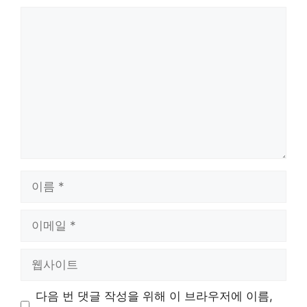
댓
글
이
름
이
메
일
웹
사
이
다음 번 댓글 작성을 위해 이 브라우저에 이름,