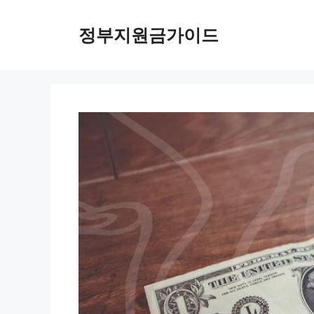
컨
텐
정부지원금가이드
츠
로
건
너
뛰
기