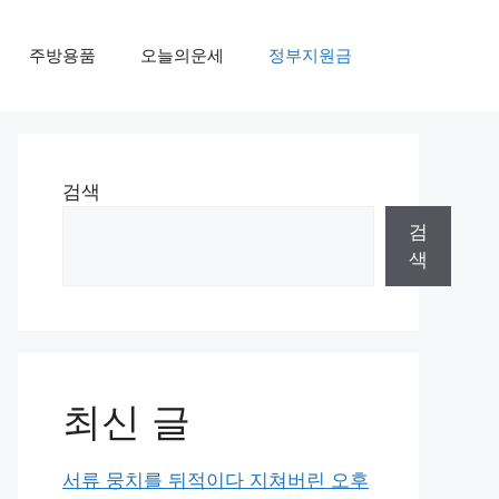
주방용품
오늘의운세
정부지원금
검색
검
색
최신 글
서류 뭉치를 뒤적이다 지쳐버린 오후