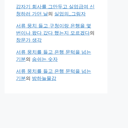
갑자기 회사를 그만두고 실업급여 신
청하러 가던 날
의
실업의_그림자
서류 뭉치 들고 구청이랑 은행을 몇
번이나 왔다 갔다 했는지 모르겠다
의
창문가 생각
서류 뭉치를 들고 은행 문턱을 넘는
기분
의
숨쉬는 숫자
서류 뭉치를 들고 은행 문턱을 넘는
기분
의
밤하늘물감