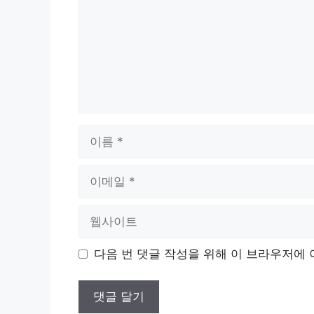
이
름
이
메
일
웹
사
이
다음 번 댓글 작성을 위해 이 브라우저에 
트