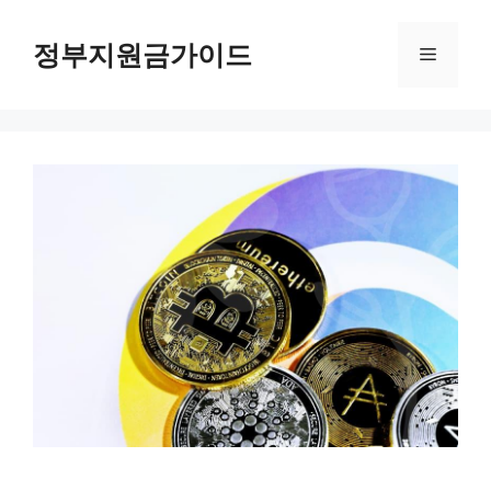
컨
텐
정부지원금가이드
메
츠
로
뉴
건
너
뛰
기