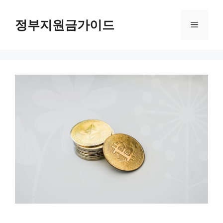
컨
텐
정부지원금가이드
메
츠
로
뉴
건
너
뛰
기