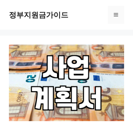
컨
텐
정부지원금가이드
메
츠
로
뉴
건
너
뛰
기