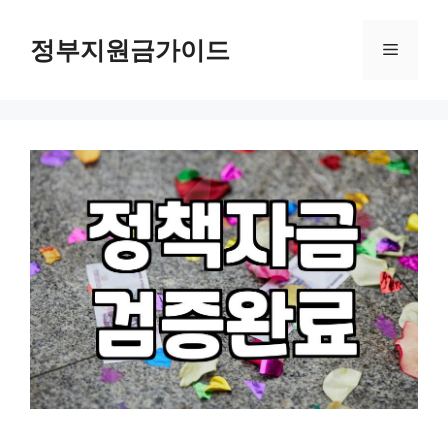
컨
텐
정부지원금가이드
메
츠
로
뉴
건
너
뛰
기