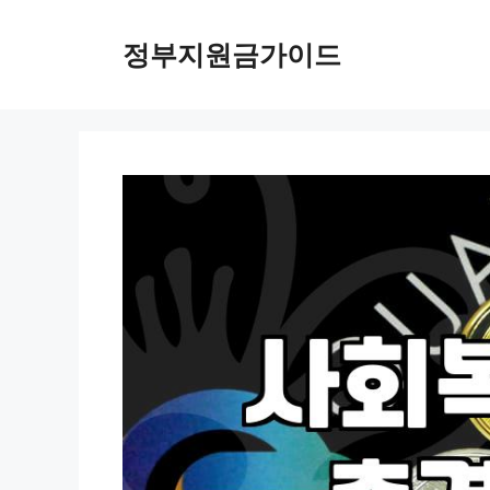
컨
텐
정부지원금가이드
츠
로
건
너
뛰
기