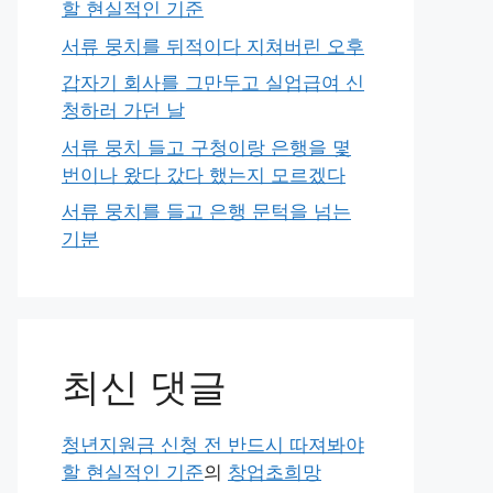
할 현실적인 기준
서류 뭉치를 뒤적이다 지쳐버린 오후
갑자기 회사를 그만두고 실업급여 신
청하러 가던 날
서류 뭉치 들고 구청이랑 은행을 몇
번이나 왔다 갔다 했는지 모르겠다
서류 뭉치를 들고 은행 문턱을 넘는
기분
최신 댓글
청년지원금 신청 전 반드시 따져봐야
할 현실적인 기준
의
창업초희망