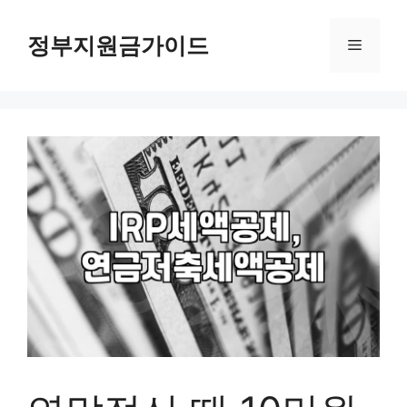
컨
텐
정부지원금가이드
메
츠
로
뉴
건
너
뛰
기