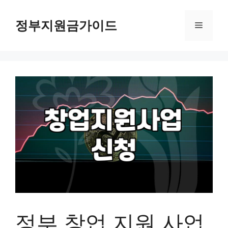
컨
텐
정부지원금가이드
메
츠
로
뉴
건
너
뛰
기
정부 창업 지원 사업