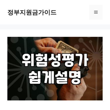
컨
텐
정부지원금가이드
메
츠
로
뉴
건
너
뛰
기