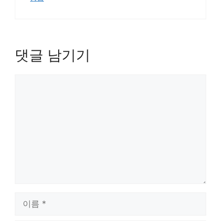
댓글 남기기
댓
글
이
름