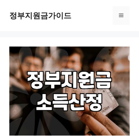
컨
텐
정부지원금가이드
메
츠
로
뉴
건
너
뛰
기