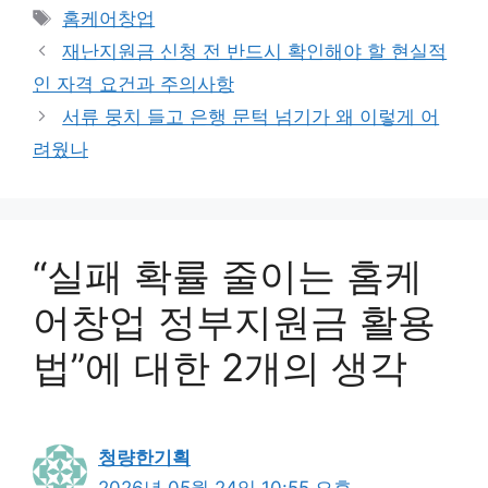
테
태
홈케어창업
고
그
재난지원금 신청 전 반드시 확인해야 할 현실적
리
인 자격 요건과 주의사항
서류 뭉치 들고 은행 문턱 넘기가 왜 이렇게 어
려웠나
“실패 확률 줄이는 홈케
어창업 정부지원금 활용
법”에 대한 2개의 생각
청량한기획