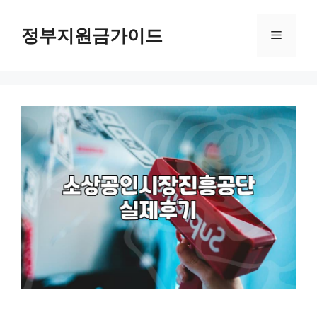
컨
텐
정부지원금가이드
메
츠
로
뉴
건
너
뛰
기