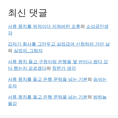
최신 댓글
서류 뭉치를 뒤적이다 지쳐버린 오후
의
소상공인생
각
갑자기 회사를 그만두고 실업급여 신청하러 가던 날
의
실업의_그림자
서류 뭉치 들고 구청이랑 은행을 몇 번이나 왔다 갔
다 했는지 모르겠다
의
창문가 생각
서류 뭉치를 들고 은행 문턱을 넘는 기분
의
숨쉬는
숫자
서류 뭉치를 들고 은행 문턱을 넘는 기분
의
밤하늘
물감