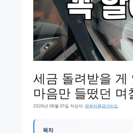
세금 돌려받을 게
마음만 들떴던 며
2026년 06월 01일
작성자:
정부지원금가이드
목차