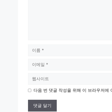
이
름
이
메
일
웹
사
이
다음 번 댓글 작성을 위해 이 브라우저에 
트