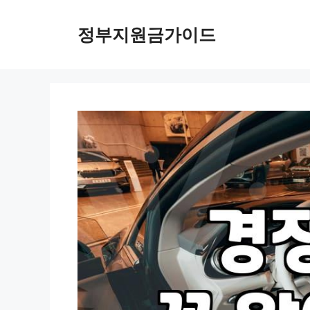
컨
텐
정부지원금가이드
츠
로
건
너
뛰
기