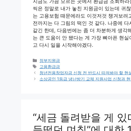
지금도 가끔 모르는 곳에서 환급금 조회하라는
씩은 정말로 내가 놓친 지원금이 있는데 귀찮
는 고용보험 때문에라도 이것저것 챙겨보려고
전까지는 다 그림의 떡인 것 같다. 나중에 다
같긴 한데, 다음번에는 좀 더 차분하게 생각해
는 큰 도움이 안 됐다는 게 가장 뼈아픈 현실
고 다시 일을 시작해야겠다.
카
정부지원금
테
태
고용환급금
고
그
청년전용창업자금 신청 전 반드시 따져봐야 할 현
리
소상공인 1등급 냉난방기 교체 지원사업 신청과 
“세금 돌려받을 게 
들떴던 며칠”에 대한 