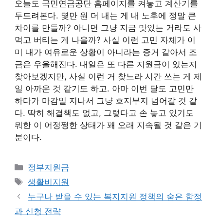
오늘도 국민연금공단 홈페이지를 켜놓고 계산기를
두드려본다. 몇만 원 더 내는 게 내 노후에 정말 큰
차이를 만들까? 아니면 그냥 지금 맛있는 거라도 사
먹고 버티는 게 나을까? 사실 이런 고민 자체가 이
미 내가 여유로운 상황이 아니라는 증거 같아서 조
금은 우울해진다. 내일은 또 다른 지원금이 있는지
찾아보겠지만, 사실 이런 거 찾느라 시간 쓰는 게 제
일 아까운 것 같기도 하고. 아마 이번 달도 고민만
하다가 마감일 지나서 그냥 흐지부지 넘어갈 것 같
다. 딱히 해결책도 없고, 그렇다고 손 놓고 있기도
뭐한 이 어정쩡한 상태가 꽤 오래 지속될 것 같은 기
분이다.
카
정부지원금
테
태
생활비지원
고
그
누구나 받을 수 있는 복지지원 정책의 숨은 함정
리
과 신청 전략