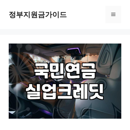
컨
텐
정부지원금가이드
메
츠
로
뉴
건
너
뛰
기