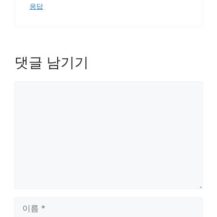
응답
댓글 남기기
댓
글
이
름