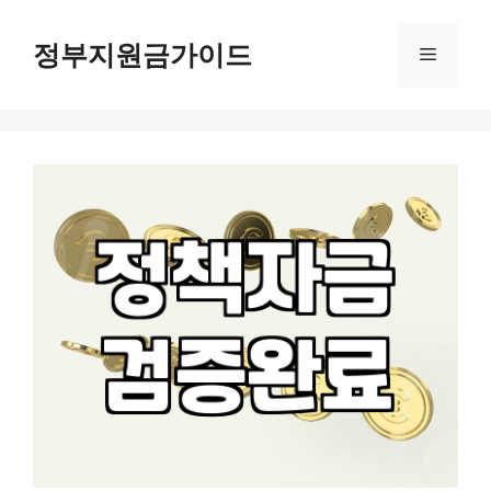
컨
텐
정부지원금가이드
메
츠
로
뉴
건
너
뛰
기