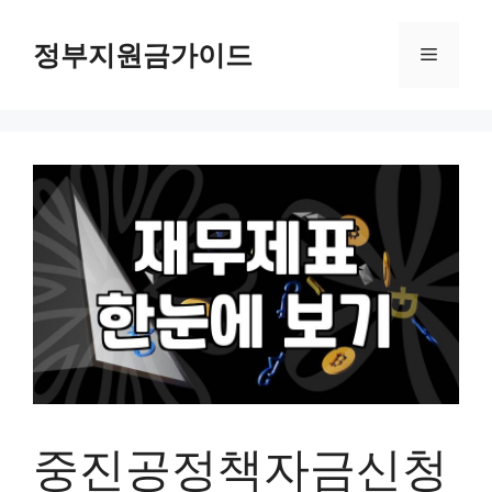
컨
텐
정부지원금가이드
메
츠
로
뉴
건
너
뛰
기
중진공정책자금신청