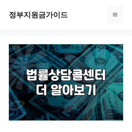
컨
텐
정부지원금가이드
메
츠
로
뉴
건
너
뛰
기