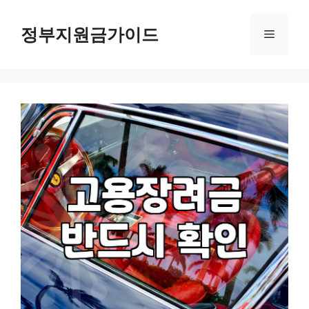
컨
텐
정부지원금가이드
메
츠
로
뉴
건
너
뛰
기