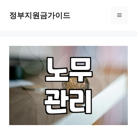
컨
텐
정부지원금가이드
메
츠
로
뉴
건
너
뛰
기