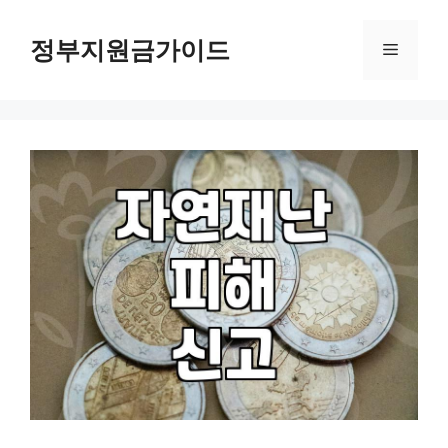
컨
텐
정부지원금가이드
메
츠
로
뉴
건
너
뛰
기