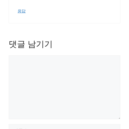
응답
댓글 남기기
댓
글
이