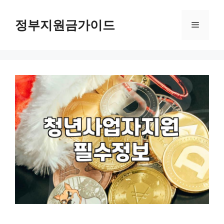
컨
텐
정부지원금가이드
메
츠
로
뉴
건
너
뛰
기