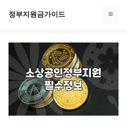
컨
텐
정부지원금가이드
메
츠
로
뉴
건
너
뛰
기