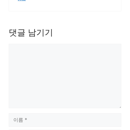
댓글 남기기
댓
글
이
름