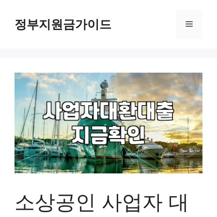
컨
텐
정부지원금가이드
메
츠
로
뉴
건
너
뛰
기
소상공인 사업자 대