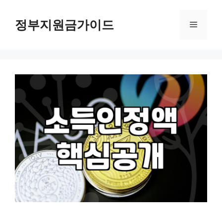
컨
텐
정부지원금가이드
메
츠
로
뉴
건
너
뛰
기