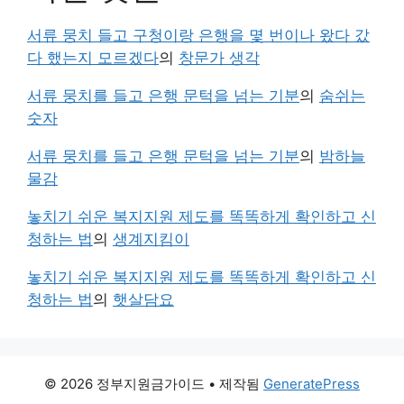
서류 뭉치 들고 구청이랑 은행을 몇 번이나 왔다 갔
다 했는지 모르겠다
의
창문가 생각
서류 뭉치를 들고 은행 문턱을 넘는 기분
의
숨쉬는
숫자
서류 뭉치를 들고 은행 문턱을 넘는 기분
의
밤하늘
물감
놓치기 쉬운 복지지원 제도를 똑똑하게 확인하고 신
청하는 법
의
생계지킴이
놓치기 쉬운 복지지원 제도를 똑똑하게 확인하고 신
청하는 법
의
햇살담요
© 2026 정부지원금가이드
• 제작됨
GeneratePress