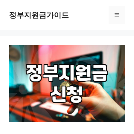
컨
텐
정부지원금가이드
메
츠
로
뉴
건
너
뛰
기