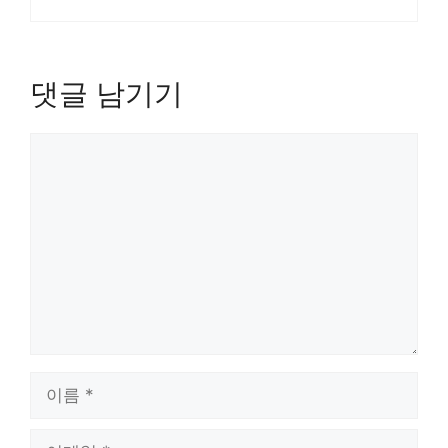
댓글 남기기
댓
글
이
름
이