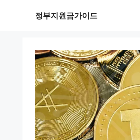
컨
텐
정부지원금가이드
츠
로
건
너
뛰
기