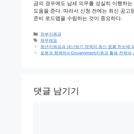
금의 경우에도 납세 의무를 성실히 이행하는
도움을 준다. 따라서 신청 전에는 최신 공고문
준비 로드맵을 수립하는 것이 중요하다.
카
정부지원금
테
태
재무제표
고
그
청년지원금과 냉난방기 정책의 최신 흐름 한눈에 
리
로봇과 함께하는Government지원금 활용 전략과
댓글 남기기
댓
글