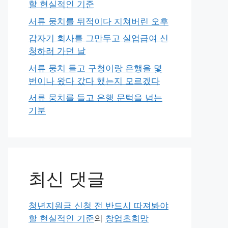
할 현실적인 기준
서류 뭉치를 뒤적이다 지쳐버린 오후
갑자기 회사를 그만두고 실업급여 신
청하러 가던 날
서류 뭉치 들고 구청이랑 은행을 몇
번이나 왔다 갔다 했는지 모르겠다
서류 뭉치를 들고 은행 문턱을 넘는
기분
최신 댓글
청년지원금 신청 전 반드시 따져봐야
할 현실적인 기준
의
창업초희망