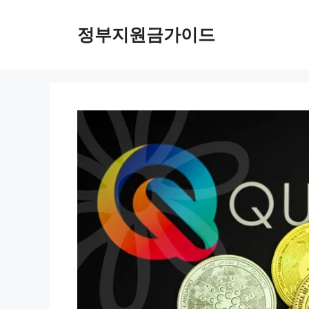
컨
텐
정부지원금가이드
츠
로
건
너
뛰
기