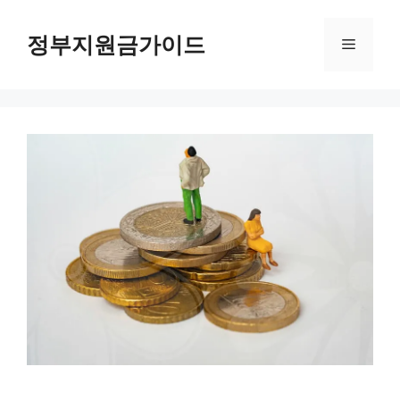
컨
텐
정부지원금가이드
메
츠
로
뉴
건
너
뛰
기