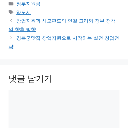
카
정부지원금
테
태
양도세
고
그
창업지원과 사모펀드의 연결 고리와 정부 정책
리
의 향후 방향
경복궁맛집 창업지원으로 시작하는 실전 창업전
략
댓글 남기기
댓
글