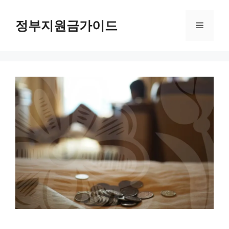
컨
텐
정부지원금가이드
메
츠
로
뉴
건
너
뛰
기