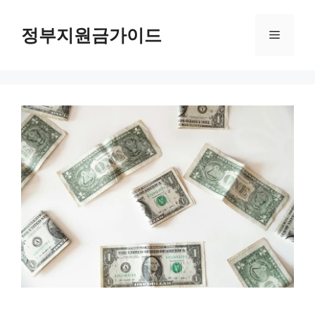
컨
텐
정부지원금가이드
메
츠
로
뉴
건
너
뛰
기