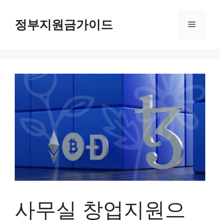
컨
텐
정부지원금가이드
메
츠
로
뉴
건
너
뛰
기
사무실 창업지원으