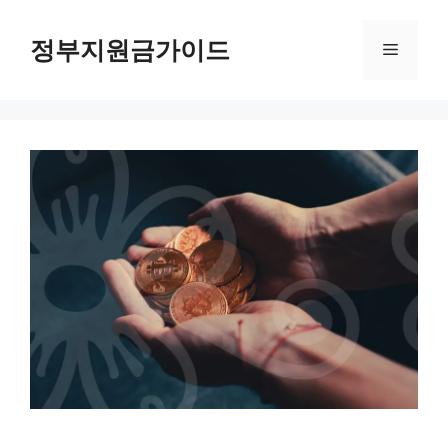
컨
텐
정부지원금가이드
메
츠
로
뉴
건
너
뛰
기