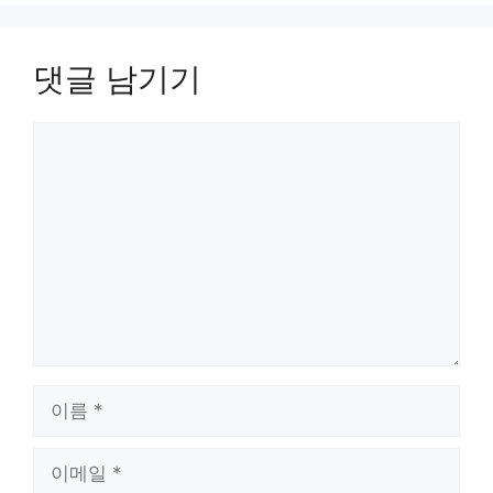
댓글 남기기
댓
글
이
름
이
메