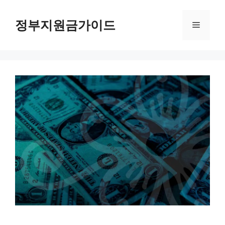
컨
텐
정부지원금가이드
메
츠
로
뉴
건
너
뛰
기