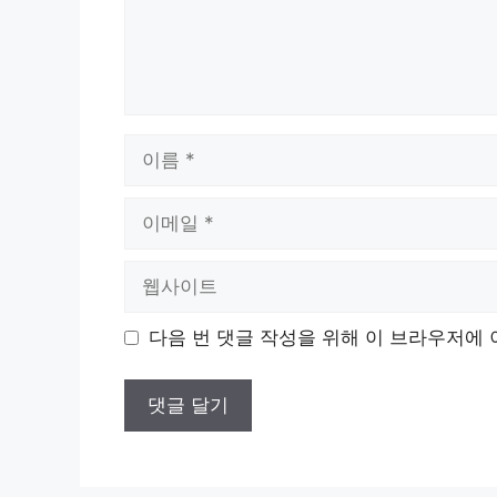
이
름
이
메
일
웹
사
이
다음 번 댓글 작성을 위해 이 브라우저에 
트