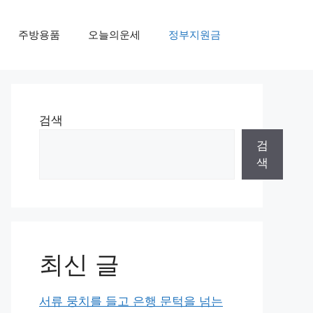
주방용품
오늘의운세
정부지원금
검색
검
색
최신 글
서류 뭉치를 들고 은행 문턱을 넘는