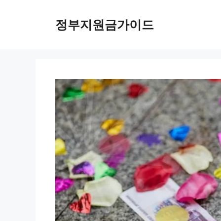
컨
텐
정부지원금가이드
츠
로
건
너
뛰
기